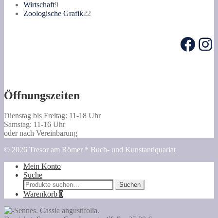
Produkte
9
Wirtschaft
9
Produkte
22
Zoologische Grafik
22
Produkte
Face
In
Öffnungszeiten
Dienstag bis Freitag: 11-18 Uhr
Samstag: 11-16 Uhr
oder nach Vereinbarung
© 2026 Tresor am Römer * Buch- und Kunstantiquariat
Mein Konto
Suche
Suche
Suchen
nach:
Warenkorb
0