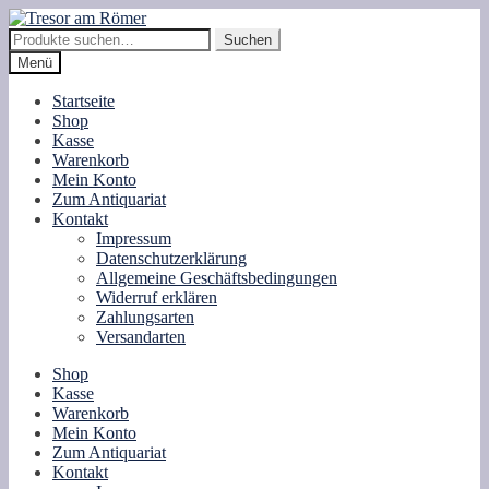
Zur
Zum
Navigation
Inhalt
Suche
Suchen
springen
springen
nach:
Menü
Startseite
Shop
Kasse
Warenkorb
Mein Konto
Zum Antiquariat
Kontakt
Impressum
Datenschutzerklärung
Allgemeine Geschäftsbedingungen
Widerruf erklären
Zahlungsarten
Versandarten
Shop
Kasse
Warenkorb
Mein Konto
Zum Antiquariat
Kontakt