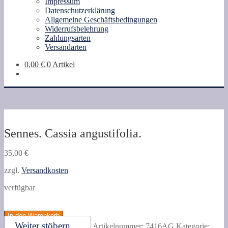
Impressum
Datenschutzerklärung
Allgemeine Geschäftsbedingungen
Widerrufsbelehrung
Zahlungsarten
Versandarten
0,00
€
0 Artikel
Sennes. Cassia angustifolia.
35,00
€
zzgl.
Versandkosten
verfügbar
Sennes.
Cassia
In den Warenkorb
angustifolia.
Weiter stöbern ...
Artikelnummer:
7416AG
Kategorie: