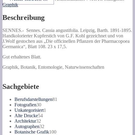
Menge
Graphik
Beschreibung
SENNES.-
Sennes. Cassia angustifolia.
Leipzig, Barth. 1891-1895.
Handkolorierter Kupferstich von G.F. Kohl gezeichnet und von
J.Wolf gestochen aus „Die officinellen Pflanzen der Pharmacopoea
Germanica“, Blatt 108. 23 x 17,5.
Gut erhaltenes Blatt.
Graphik, Botanik, Entomologie, Naturwissenschaften
Sachgebiete
81
Berufsdarstellungen
81
30
Produkte
Fotografien
30
Produkte
1
Unkategorisiert
1
54
Produkt
Alte Drucke
54
32
Produkte
Architektur
32
Produkte
32
Autographen
32
Produkte
100
Botanische Grafik
100