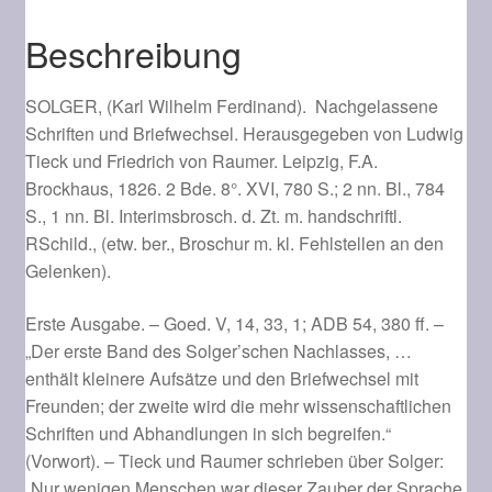
von
Ludwig
Beschreibung
Tieck
und
SOLGER, (Karl Wilhelm Ferdinand).
Nachgelassene
Friedrich
Schriften und Briefwechsel.
Herausgegeben von Ludwig
von
Tieck und Friedrich von Raumer. Leipzig, F.A.
Raumer.
Brockhaus, 1826. 2 Bde. 8°. XVI, 780 S.; 2 nn. Bl., 784
Menge
S., 1 nn. Bl. Interimsbrosch. d. Zt. m. handschriftl.
RSchild., (etw. ber., Broschur m. kl. Fehlstellen an den
Gelenken).
Erste Ausgabe. – Goed. V, 14, 33, 1; ADB 54, 380 ff. –
„Der erste Band des Solger’schen Nachlasses, …
enthält kleinere Aufsätze und den Briefwechsel mit
Freunden; der zweite wird die mehr wissenschaftlichen
Schriften und Abhandlungen in sich begreifen.“
(Vorwort). – Tieck und Raumer schrieben über Solger:
„Nur wenigen Menschen war dieser Zauber der Sprache