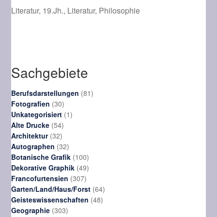
Literatur, 19.Jh., Literatur, Philosophie
Sachgebiete
81
Berufsdarstellungen
81
30
Produkte
Fotografien
30
Produkte
1
Unkategorisiert
1
54
Produkt
Alte Drucke
54
32
Produkte
Architektur
32
Produkte
32
Autographen
32
Produkte
100
Botanische Grafik
100
Produkte
49
Dekorative Graphik
49
307
Produkte
Francofurtensien
307
Produkte
64
Garten/Land/Haus/Forst
64
48
Produkte
Geisteswissenschaften
48
303
Produkte
Geographie
303