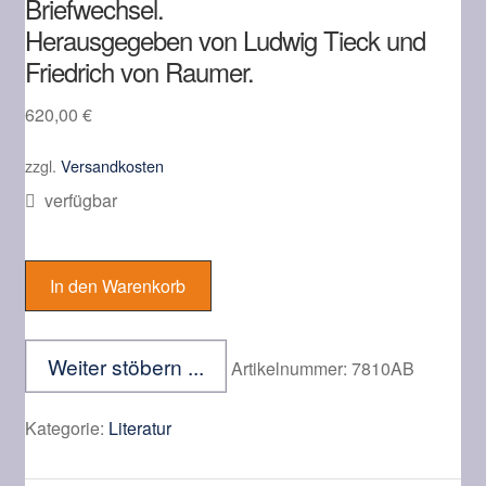
Briefwechsel.
Kontakt
Herausgegeben von Ludwig Tieck und
Friedrich von Raumer.
620,00
€
zzgl.
Versandkosten
verfügbar
SOLGER,
(Karl
In den Warenkorb
Wilhelm
Ferdinand).
Nachgelassene
Weiter stöbern ...
Artikelnummer:
7810AB
Schriften
und
Kategorie:
Literatur
Briefwechsel.
Herausgegeben