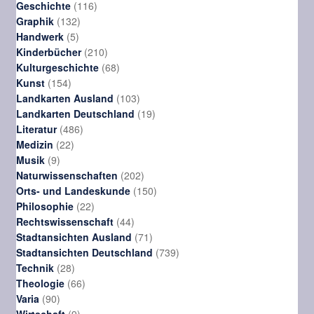
116
Produkte
Geschichte
116
132
Produkte
Graphik
132
5
Produkte
Handwerk
5
Produkte
210
Kinderbücher
210
Produkte
68
Kulturgeschichte
68
154
Produkte
Kunst
154
Produkte
103
Landkarten Ausland
103
Produkte
19
Landkarten Deutschland
19
486
Produkte
Literatur
486
22
Produkte
Medizin
22
9
Produkte
Musik
9
Produkte
202
Naturwissenschaften
202
Produkte
150
Orts- und Landeskunde
150
22
Produkte
Philosophie
22
Produkte
44
Rechtswissenschaft
44
Produkte
71
Stadtansichten Ausland
71
Produkte
739
Stadtansichten Deutschland
739
28
Produkte
Technik
28
Produkte
66
Theologie
66
90
Produkte
Varia
90
Produkte
9