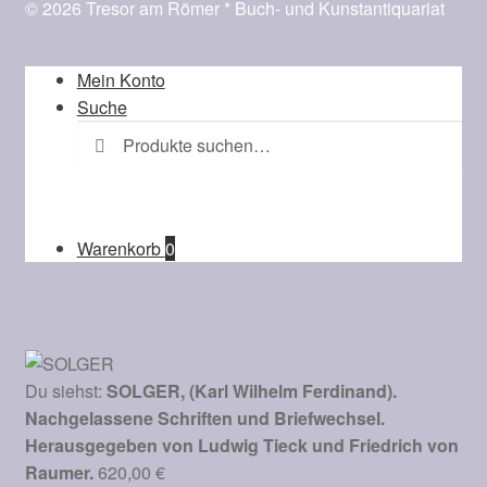
© 2026 Tresor am Römer * Buch- und Kunstantiquariat
Mein Konto
Suche
Suche
Suchen
nach:
Warenkorb
0
Du siehst:
SOLGER, (Karl Wilhelm Ferdinand).
Nachgelassene Schriften und Briefwechsel.
Herausgegeben von Ludwig Tieck und Friedrich von
Raumer.
620,00
€