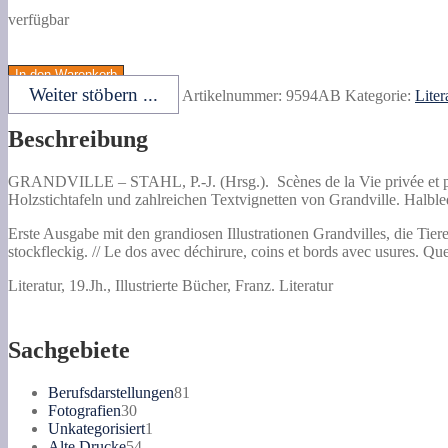
verfügbar
STAHL,
P.-
In den Warenkorb
J.
Weiter stöbern ...
Artikelnummer:
9594AB
Kategorie:
Liter
(Hrsg.).
Scènes
Beschreibung
de
la
Vie
GRANDVILLE –
STAHL, P.-J. (Hrsg.).
Scènes de la Vie privée et
privée
Holzstichtafeln und zahlreichen Textvignetten von Grandville. Halbl
et
publique
Erste Ausgabe mit den grandiosen Illustrationen Grandvilles, die Tiere
des
stockfleckig. // Le dos avec déchirure, coins et bords avec usures. Q
Animaux.
Literatur, 19.Jh., Illustrierte Bücher, Franz. Literatur
Etudes
de
Moeurs
contemporaines.
Sachgebiete
Menge
81
Berufsdarstellungen
81
30
Produkte
Fotografien
30
Produkte
1
Unkategorisiert
1
54
Produkt
Alte Drucke
54