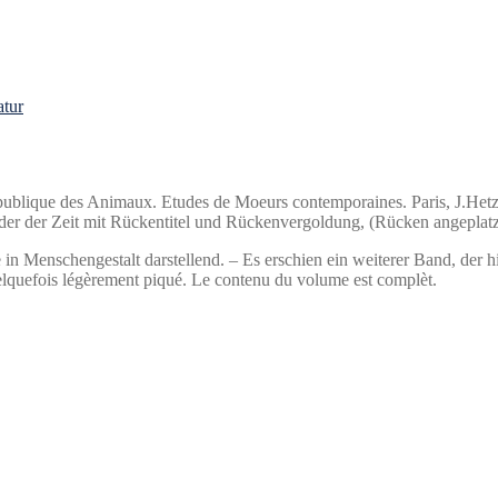
atur
 publique des Animaux.
Etudes de Moeurs contemporaines. Paris, J.Hetzel
eder der Zeit mit Rückentitel und Rückenvergoldung, (Rücken angeplat
 in Menschengestalt darstellend. – Es erschien ein weiterer Band, der hi
uelquefois légèrement piqué. Le contenu du volume est complèt.