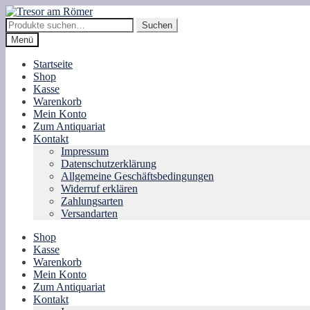
Zur
Zum
Navigation
Inhalt
Suche
Suchen
springen
springen
nach:
Menü
Startseite
Shop
Kasse
Warenkorb
Mein Konto
Zum Antiquariat
Kontakt
Impressum
Datenschutzerklärung
Allgemeine Geschäftsbedingungen
Widerruf erklären
Zahlungsarten
Versandarten
Shop
Kasse
Warenkorb
Mein Konto
Zum Antiquariat
Kontakt