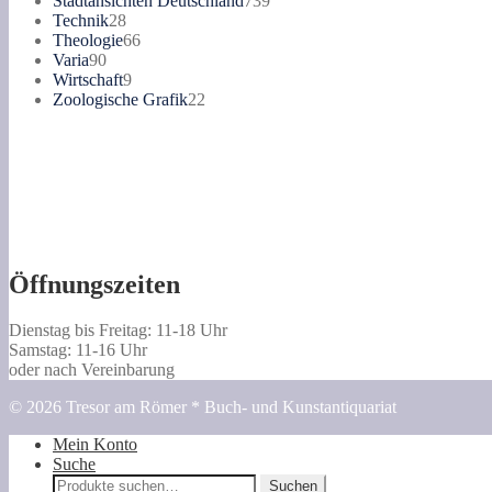
Stadtansichten Deutschland
739
28
Produkte
Technik
28
Produkte
66
Theologie
66
90
Produkte
Varia
90
Produkte
9
Wirtschaft
9
Produkte
22
Zoologische Grafik
22
Produkte
Öffnungszeiten
Dienstag bis Freitag: 11-18 Uhr
Samstag: 11-16 Uhr
oder nach Vereinbarung
© 2026 Tresor am Römer * Buch- und Kunstantiquariat
Mein Konto
Suche
Suche
Suchen