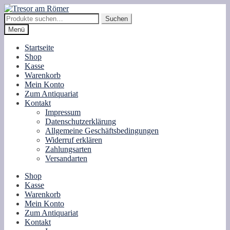
Zur
Zum
Navigation
Inhalt
Suche
Suchen
springen
springen
nach:
Menü
Startseite
Shop
Kasse
Warenkorb
Mein Konto
Zum Antiquariat
Kontakt
Impressum
Datenschutzerklärung
Allgemeine Geschäftsbedingungen
Widerruf erklären
Zahlungsarten
Versandarten
Shop
Kasse
Warenkorb
Mein Konto
Zum Antiquariat
Kontakt