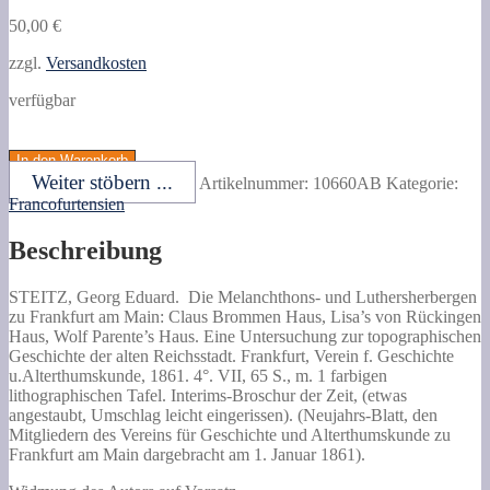
50,00
€
zzgl.
Versandkosten
verfügbar
STEITZ,
Georg
In den Warenkorb
Eduard.
Weiter stöbern ...
Artikelnummer:
10660AB
Kategorie:
Die
Francofurtensien
Melanchthons-
und
Beschreibung
Luthersherbergen
zu
Frankfurt
STEITZ, Georg Eduard.
Die Melanchthons- und Luthersherbergen
am
zu Frankfurt am Main: Claus Brommen Haus, Lisa’s von Rückingen
Main:
Haus, Wolf Parente’s Haus.
Eine Untersuchung zur topographischen
Claus
Geschichte der alten Reichsstadt. Frankfurt, Verein f. Geschichte
Brommen
u.Alterthumskunde, 1861. 4°. VII, 65 S., m. 1 farbigen
Haus,
lithographischen Tafel. Interims-Broschur der Zeit, (etwas
Lisa's
angestaubt, Umschlag leicht eingerissen). (Neujahrs-Blatt, den
von
Mitgliedern des Vereins für Geschichte und Alterthumskunde zu
Rückingen
Frankfurt am Main dargebracht am 1. Januar 1861).
Haus,