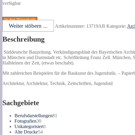
verfügbar
Süddeutsche
Bauzeitung.
In den Warenkorb
Verkündigungsblatt
Weiter stöbern ...
Artikelnummer:
13719AB
Kategorie:
Arc
des
Bayerischen
Beschreibung
Architekten-
und
Ingenieur-
Süddeutsche Bauzeitung.
Verkündigungsblatt des Bayerischen Archit
Vereins,
in München und Darmstadt etc. Schriftleitung Franz Zell. München, Sü
des
Halbleinen der Zeit, (etwas beschabt).
Architecten-
und
Mit zahlreichen Beispielen für die Baukunst des Jugendstils. – Papier
Ingenieur-
Architektur, Architektur, Technik, Zeitschriften, Jugendstil
Vereins
in
Mannheim-
Ludwigshafen,
Sachgebiete
der
akademischen
81
Berufsdarstellungen
81
Architekten-
30
Produkte
Fotografien
30
Vereine
Produkte
1
Unkategorisiert
1
in
54
Produkt
Alte Drucke
54
München