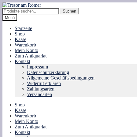
Zur
Zum
Navigation
Inhalt
Suche
Suchen
springen
springen
nach:
Menü
Startseite
Shop
Kasse
Warenkorb
Mein Konto
Zum Antiquariat
Kontakt
Impressum
Datenschutzerklärung
Allgemeine Geschäftsbedingungen
Widerruf erklären
Zahlungsarten
Versandarten
Shop
Kasse
Warenkorb
Mein Konto
Zum Antiquariat
Kontakt