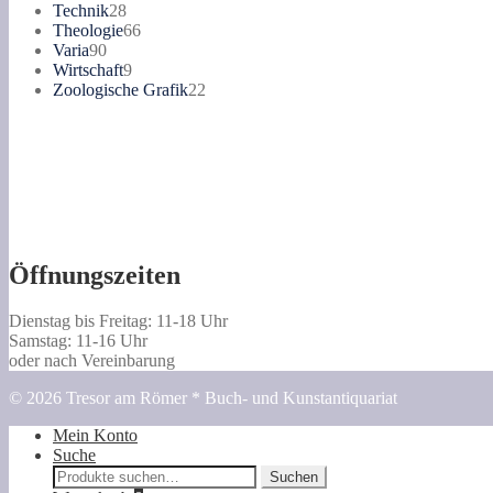
28
Produkte
Technik
28
Produkte
66
Theologie
66
90
Produkte
Varia
90
Produkte
9
Wirtschaft
9
Produkte
22
Zoologische Grafik
22
Produkte
Öffnungszeiten
Dienstag bis Freitag: 11-18 Uhr
Samstag: 11-16 Uhr
oder nach Vereinbarung
© 2026 Tresor am Römer * Buch- und Kunstantiquariat
Mein Konto
Suche
Suche
Suchen