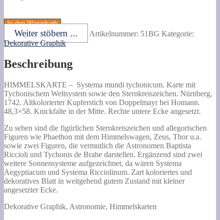
Systema
mundi
In den Warenkorb
tychonicum.
Weiter stöbern ...
Artikelnummer:
51BG
Kategorie:
Karte
Dekorative Graphik
mit
Tychonischem
Beschreibung
Weltsystem
sowie
den
HIMMELSKARTE –
Systema mundi tychonicum. Karte mit
Sternkreiszeichen.
Tychonischem Weltsystem sowie den Sternkreiszeichen.
Nürnberg,
Menge
1742. Altkolorierter Kupferstich von Doppelmayr bei Homann.
48,3×58. Knickfalte in der Mitte. Rechte untere Ecke angesetzt.
Zu sehen sind die figürlichen Sternkreiszeichen und allegorischen
Figuren wie Phaethon mit dem Himmelswagen, Zeus, Thor u.a.
sowie zwei Figuren, die vermutlich die Astronomen Baptista
Riccioli und Tychonis de Brahe darstellen. Ergänzend sind zwei
weitere Sonnensysteme aufgezeichnet, da wären Systema
Aegyptiacum und Systema Ricciolinum. Zart koloriertes und
dekoratives Blatt in weitgehend gutem Zustand mit kleiner
angesetzter Ecke.
Dekorative Graphik, Astronomie, Himmelskarten