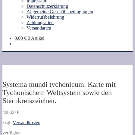
Impressum
Datenschutzerklärung
Allgemeine Geschäftsbedingungen
Widerrufsbelehrung
Zahlungsarten
Versandarten
0,00
€
0 Artikel
Systema mundi tychonicum. Karte mit
Tychonischem Weltsystem sowie den
Sternkreiszeichen.
400,00
€
zzgl.
Versandkosten
verfügbar