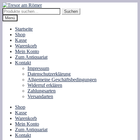
Zur
Zum
Navigation
Inhalt
Suche
Suchen
springen
springen
nach:
Menü
Startseite
Shop
Kasse
Warenkorb
Mein Konto
Zum Antiquariat
Kontakt
Impressum
Datenschutzerklärung
Allgemeine Geschäftsbedingungen
Widerruf erklären
Zahlungsarten
Versandarten
Shop
Kasse
Warenkorb
Mein Konto
Zum Antiquariat
Kontakt