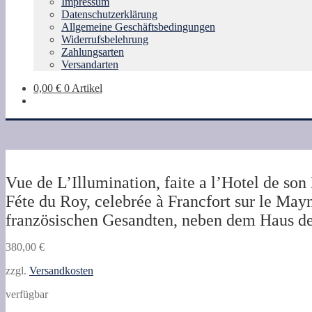
Impressum
Datenschutzerklärung
Allgemeine Geschäftsbedingungen
Widerrufsbelehrung
Zahlungsarten
Versandarten
0,00
€
0 Artikel
Vue de L’Illumination, faite a l’Hotel de so
Féte du Roy, celebrée à Francfort sur le May
französischen Gesandten, neben dem Haus d
380,00
€
zzgl.
Versandkosten
verfügbar