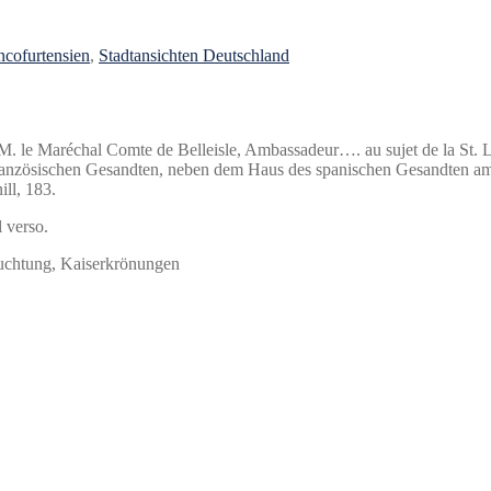
ncofurtensien
,
Stadtansichten Deutschland
 M. le Maréchal Comte de Belleisle, Ambassadeur…. au sujet de la St. L
französischen Gesandten, neben dem Haus des spanischen Gesandten a
ill, 183.
 verso.
euchtung, Kaiserkrönungen