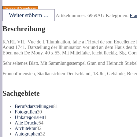
Vue
de
In den Warenkorb
L'Illumination,
Weiter stöbern ...
Artikelnummer:
6969AG
Kategorien:
Fra
faite
a
Beschreibung
l'Hotel
de
son
KARL VII.
Vue de L’Illumination, faite a l’Hotel de son Excellence
Excellence
Aoust 1741. Darstellung der Illumination vor und an dem Haus des 
M.
Eben nach De Mouy. 40 x 55. Mit Mittelfalte, leicht fleckig. Slg. Corn
le
Maréchal
Sehr seltenes Blatt. Mit Sammlungsstempel Gran und Heinrich Stiebel
Comte
Francofurtensien, Stadtansichten Deutschland, 18.Jh., Gebäude, Bel
de
Belleisle,
Ambassadeur....
au
Sachgebiete
sujet
de
81
Berufsdarstellungen
81
la
30
Produkte
Fotografien
30
St.
Produkte
1
Unkategorisiert
1
Loüis
54
Produkt
Alte Drucke
54
Féte
32
Produkte
Architektur
32
du
Produkte
32
Autographen
32
Roy,