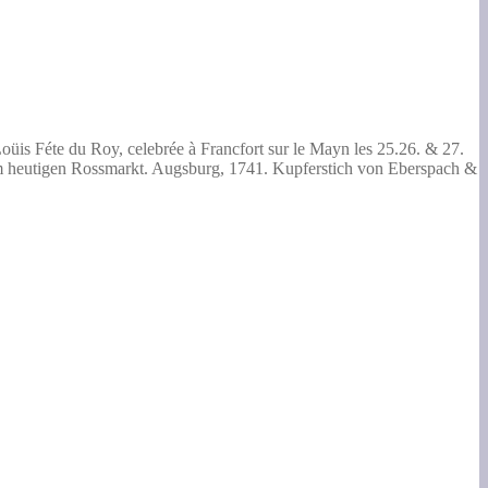
oüis Féte du Roy, celebrée à Francfort sur le Mayn les 25.26. & 27.
m heutigen Rossmarkt.
Augsburg, 1741. Kupferstich von Eberspach &