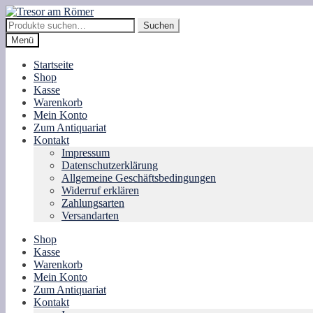
Zur
Zum
Navigation
Inhalt
Suche
Suchen
springen
springen
nach:
Menü
Startseite
Shop
Kasse
Warenkorb
Mein Konto
Zum Antiquariat
Kontakt
Impressum
Datenschutzerklärung
Allgemeine Geschäftsbedingungen
Widerruf erklären
Zahlungsarten
Versandarten
Shop
Kasse
Warenkorb
Mein Konto
Zum Antiquariat
Kontakt