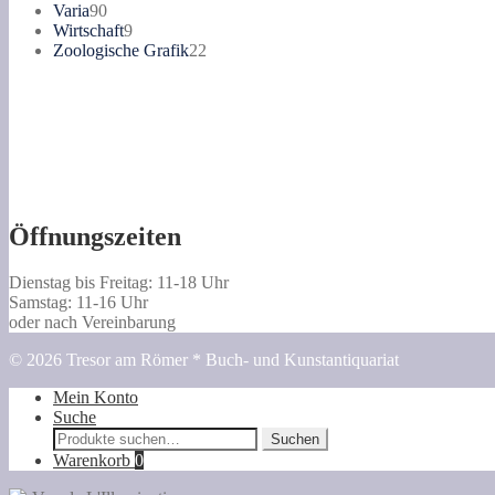
90
Produkte
Varia
90
Haus
Produkte
9
Wirtschaft
9
des
Produkte
22
Zoologische Grafik
22
spanischen
Produkte
Gesandten
am
heutigen
Rossmarkt.
Menge
Öffnungszeiten
Dienstag bis Freitag: 11-18 Uhr
Samstag: 11-16 Uhr
oder nach Vereinbarung
© 2026 Tresor am Römer * Buch- und Kunstantiquariat
Mein Konto
Suche
Suche
Suchen
nach:
Warenkorb
0