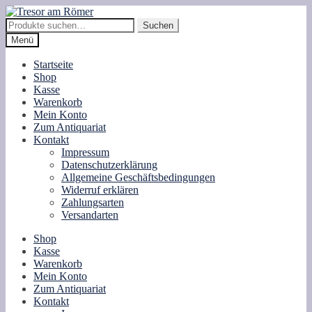
Zur
Zum
Navigation
Inhalt
Suche
Suchen
springen
springen
nach:
Menü
Startseite
Shop
Kasse
Warenkorb
Mein Konto
Zum Antiquariat
Kontakt
Impressum
Datenschutzerklärung
Allgemeine Geschäftsbedingungen
Widerruf erklären
Zahlungsarten
Versandarten
Shop
Kasse
Warenkorb
Mein Konto
Zum Antiquariat
Kontakt