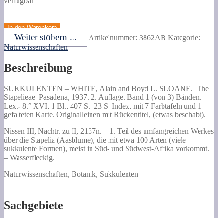
verfügbar
WHITE,
Alain
In den Warenkorb
and
Weiter stöbern ...
Artikelnummer:
3862AB
Kategorie:
Boyd
Naturwissenschaften
L.
SLOANE.
Beschreibung
The
Stapelieae.
Menge
SUKKULENTEN –
WHITE, Alain and Boyd L. SLOANE.
The
Stapelieae.
Pasadena, 1937. 2. Auflage. Band 1 (von 3) Bänden.
Lex.- 8.° XVI, 1 Bl., 407 S., 23 S. Index, mit 7 Farbtafeln und 1
gefalteten Karte. Originalleinen mit Rückentitel, (etwas beschabt).
Nissen III, Nachtr. zu II, 2137n. – 1. Teil des umfangreichen Werkes
über die Stapelia (Aasblume), die mit etwa 100 Arten (viele
sukkulente Formen), meist in Süd- und Südwest-Afrika vorkommt.
– Wasserfleckig.
Naturwissenschaften, Botanik, Sukkulenten
Sachgebiete