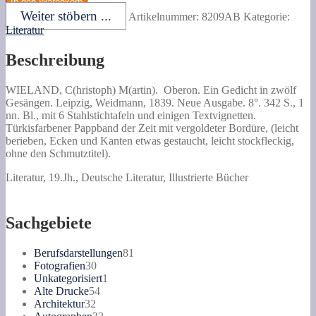
In den Warenkorb
M(artin).
Weiter stöbern ...
Artikelnummer:
8209AB
Kategorie:
Oberon.
Literatur
Ein
Gedicht
Beschreibung
in
zwölf
Gesängen.
WIELAND, C(hristoph) M(artin).
Oberon.
Ein Gedicht in zwölf
Menge
Gesängen. Leipzig, Weidmann, 1839. Neue Ausgabe. 8°. 342 S., 1
nn. Bl., mit 6 Stahlstichtafeln und einigen Textvignetten.
Türkisfarbener Pappband der Zeit mit vergoldeter Bordüre, (leicht
berieben, Ecken und Kanten etwas gestaucht, leicht stockfleckig,
ohne den Schmutztitel).
Literatur, 19.Jh., Deutsche Literatur, Illustrierte Bücher
Sachgebiete
81
Berufsdarstellungen
81
30
Produkte
Fotografien
30
Produkte
1
Unkategorisiert
1
54
Produkt
Alte Drucke
54
32
Produkte
Architektur
32
Produkte
32