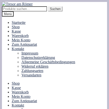
Zur
Zum
Navigation
Inhalt
Suche
Suchen
springen
springen
nach:
Menü
Startseite
Shop
Kasse
Warenkorb
Mein Konto
Zum Antiquariat
Kontakt
Impressum
Datenschutzerklärung
Allgemeine Geschäftsbedingungen
Widerruf erklären
Zahlungsarten
Versandarten
Shop
Kasse
Warenkorb
Mein Konto
Zum Antiquariat
Kontakt