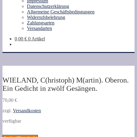
Impressum
Datenschutzerklärung
Allgemeine Geschäftsbedingungen
Widerrufsbelehrung
Zahlungsarten
Versandarten
0,00
€
0 Artikel
WIELAND, C(hristoph) M(artin). Oberon.
Ein Gedicht in zwölf Gesängen.
70,00
€
zzgl.
Versandkosten
verfügbar
WIELAND,
C(hristoph)