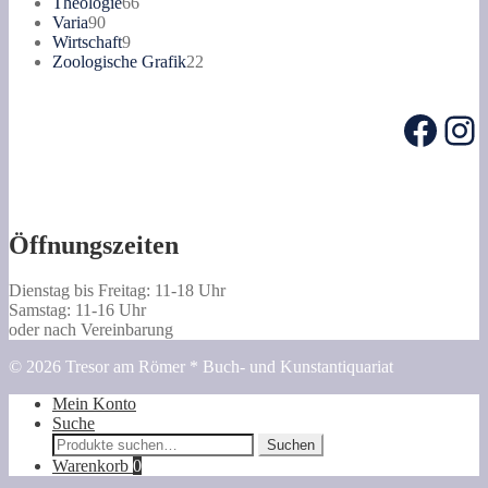
Produkte
66
Theologie
66
90
Produkte
Varia
90
Produkte
9
Wirtschaft
9
Produkte
22
Zoologische Grafik
22
Produkte
Face
In
Öffnungszeiten
Dienstag bis Freitag: 11-18 Uhr
Samstag: 11-16 Uhr
oder nach Vereinbarung
© 2026 Tresor am Römer * Buch- und Kunstantiquariat
Mein Konto
Suche
Suche
Suchen
nach:
Warenkorb
0