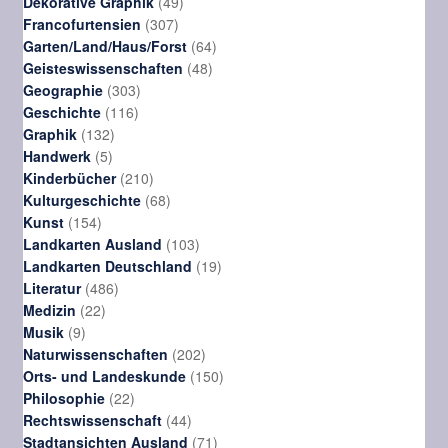
Produkte
49
Dekorative Graphik
49
307
Produkte
Francofurtensien
307
Produkte
64
Garten/Land/Haus/Forst
64
48
Produkte
Geisteswissenschaften
48
303
Produkte
Geographie
303
116
Produkte
Geschichte
116
132
Produkte
Graphik
132
5
Produkte
Handwerk
5
Produkte
210
Kinderbücher
210
Produkte
68
Kulturgeschichte
68
154
Produkte
Kunst
154
Produkte
103
Landkarten Ausland
103
Produkte
19
Landkarten Deutschland
19
486
Produkte
Literatur
486
22
Produkte
Medizin
22
9
Produkte
Musik
9
Produkte
202
Naturwissenschaften
202
Produkte
150
Orts- und Landeskunde
150
22
Produkte
Philosophie
22
Produkte
44
Rechtswissenschaft
44
Produkte
71
Stadtansichten Ausland
71