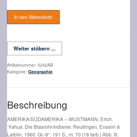
WUSTMANN,
Erich.
In den Warenkorb
Yahuá.
Die
Blasrohr-
Indianer.
Weiter stöbern ...
Menge
Artikelnummer:
5242AB
Kategorie:
Geographie
Beschreibung
AMERIKA/SÜDAMERIKA –
WUSTMANN, Erich.
Yahuá.
Die Blasrohr-Indianer. Reutlingen, Ensslin &
Laiblin, 1960. Gr.-8°. 191 S., m. 70 (18 farb.) Abb. Ill.