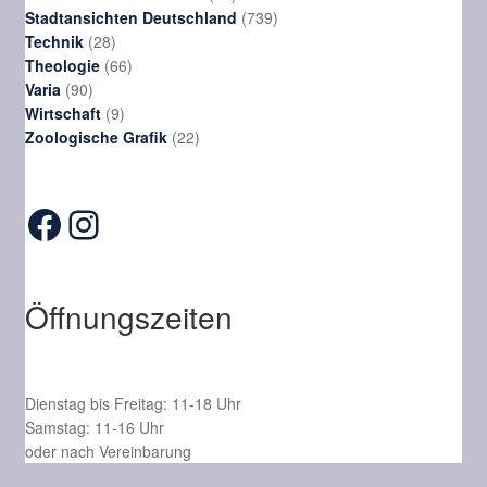
Produkte
739
Stadtansichten Deutschland
739
28
Produkte
Technik
28
Produkte
66
Theologie
66
90
Produkte
Varia
90
Produkte
9
Wirtschaft
9
Produkte
22
Zoologische Grafik
22
Produkte
Facebook
Instagram
Öffnungszeiten
Dienstag bis Freitag: 11-18 Uhr
Samstag: 11-16 Uhr
oder nach Vereinbarung