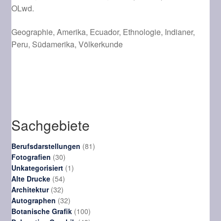
OLwd.
Geographie, Amerika, Ecuador, Ethnologie, Indianer,
Peru, Südamerika, Völkerkunde
Sachgebiete
81
Berufsdarstellungen
81
30
Produkte
Fotografien
30
Produkte
1
Unkategorisiert
1
54
Produkt
Alte Drucke
54
32
Produkte
Architektur
32
Produkte
32
Autographen
32
Produkte
100
Botanische Grafik
100