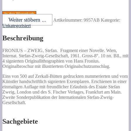
ZWEIG,
Stefan.
In den Warenkorb
Fragment
Weiter stöbern ...
Artikelnummer:
9957AB
Kategorie:
einer
Unkategorisiert
Novelle.
Menge
Beschreibung
FRONIUS –
ZWEIG, Stefan.
Fragment einer Novelle.
Wien,
Internat. Stefan-Zweig-Gesellschaft, 1961. Gross-8°. 10 nn. Bll., mit
4 signierten Originallithographien von Hans Fronius.
Originalbroschur mit illustriertem Originalschutzumschlag.
Eins von 500 auf Zerkall-Bütten gedruckten nummerierten und vom
Künstler handschriftlich signierten Exemplaren. Erschienen in einer
einmaligen Auflage mit freundlicher Erlaubnis des Estate Stefan
Zweig, London und des S. Fischer Verlages, Frankfurt am Main.
Zweite Sonderpublikation der Internationalen Stefan-Zweig-
Gesellschaft.
Sachgebiete