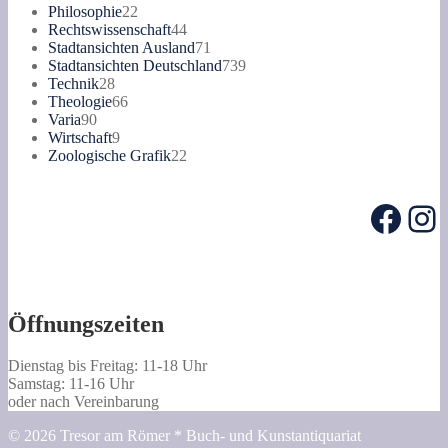
22
Produkte
Philosophie
22
Produkte
44
Rechtswissenschaft
44
Produkte
71
Stadtansichten Ausland
71
Produkte
739
Stadtansichten Deutschland
739
28
Produkte
Technik
28
Produkte
66
Theologie
66
90
Produkte
Varia
90
Produkte
9
Wirtschaft
9
Produkte
22
Zoologische Grafik
22
Produkte
Face
In
Öffnungszeiten
Dienstag bis Freitag: 11-18 Uhr
Samstag: 11-16 Uhr
oder nach Vereinbarung
© 2026 Tresor am Römer * Buch- und Kunstantiquariat