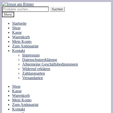
Zur
Zum
Navigation
Inhalt
Suche
Suchen
springen
springen
nach:
Menü
Startseite
Shop
Kasse
Warenkorb
Mein Konto
Zum Antiquariat
Kontakt
Impressum
Datenschutzerklärung
Allgemeine Geschäftsbedingungen
Widerruf erklären
Zahlungsarten
Versandarten
Shop
Kasse
Warenkorb
Mein Konto
Zum Antiquariat
Kontakt