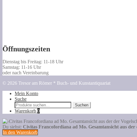
Produkte
Öffnungszeiten
Dienstag bis Freitag: 11-18 Uhr
Samstag: 11-16 Uhr
oder nach Vereinbarung
© 2026 Tresor am Römer * Buch- und Kunstantiquariat
Mein Konto
Suche
Suche
Suchen
nach:
Warenkorb
0
Du siehst:
Civitas Francofordiana ad Mo. Gesamtansicht aus der 
In den Warenkorb