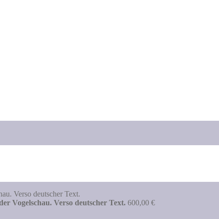
der Vogelschau. Verso deutscher Text.
600,00
€