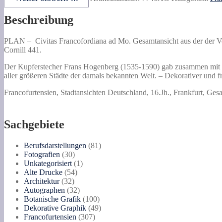
Mo.
Gesamtansicht
Beschreibung
aus
der
der
PLAN –
Civitas Francofordiana ad Mo. Gesamtansicht aus der der V
Vogelschau.
Cornill 441.
Verso
deutscher
Der Kupferstecher Frans Hogenberg (1535-1590) gab zusammen mit G
Text.
aller größeren Städte der damals bekannten Welt. – Dekorativer und frü
Menge
Francofurtensien, Stadtansichten Deutschland, 16.Jh., Frankfurt, Ges
Sachgebiete
81
Berufsdarstellungen
81
30
Produkte
Fotografien
30
Produkte
1
Unkategorisiert
1
54
Produkt
Alte Drucke
54
32
Produkte
Architektur
32
Produkte
32
Autographen
32
Produkte
100
Botanische Grafik
100
Produkte
49
Dekorative Graphik
49
307
Produkte
Francofurtensien
307