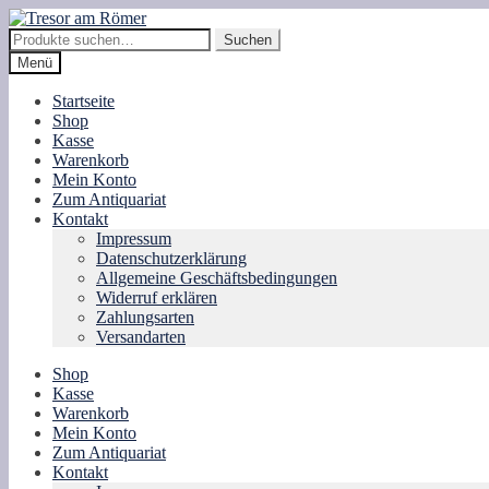
Zur
Zum
Navigation
Inhalt
Suche
Suchen
springen
springen
nach:
Menü
Startseite
Shop
Kasse
Warenkorb
Mein Konto
Zum Antiquariat
Kontakt
Impressum
Datenschutzerklärung
Allgemeine Geschäftsbedingungen
Widerruf erklären
Zahlungsarten
Versandarten
Shop
Kasse
Warenkorb
Mein Konto
Zum Antiquariat
Kontakt