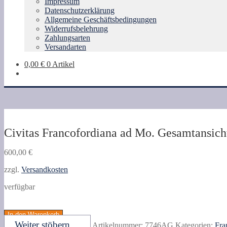
Impressum
Datenschutzerklärung
Allgemeine Geschäftsbedingungen
Widerrufsbelehrung
Zahlungsarten
Versandarten
0,00
€
0 Artikel
Civitas Francofordiana ad Mo. Gesamtansicht
600,00
€
zzgl.
Versandkosten
verfügbar
Civitas
Francofordiana
In den Warenkorb
ad
Weiter stöbern ...
Artikelnummer:
7746AG
Kategorien:
Fra