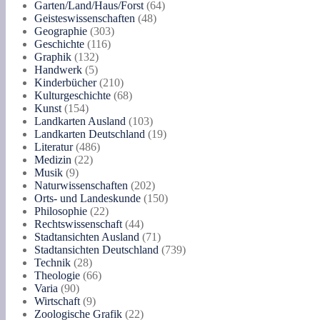
Produkte
64
Garten/Land/Haus/Forst
64
48
Produkte
Geisteswissenschaften
48
303
Produkte
Geographie
303
116
Produkte
Geschichte
116
132
Produkte
Graphik
132
5
Produkte
Handwerk
5
Produkte
210
Kinderbücher
210
Produkte
68
Kulturgeschichte
68
154
Produkte
Kunst
154
Produkte
103
Landkarten Ausland
103
Produkte
19
Landkarten Deutschland
19
486
Produkte
Literatur
486
22
Produkte
Medizin
22
9
Produkte
Musik
9
Produkte
202
Naturwissenschaften
202
Produkte
150
Orts- und Landeskunde
150
22
Produkte
Philosophie
22
Produkte
44
Rechtswissenschaft
44
Produkte
71
Stadtansichten Ausland
71
Produkte
739
Stadtansichten Deutschland
739
28
Produkte
Technik
28
Produkte
66
Theologie
66
90
Produkte
Varia
90
Produkte
9
Wirtschaft
9
Produkte
22
Zoologische Grafik
22