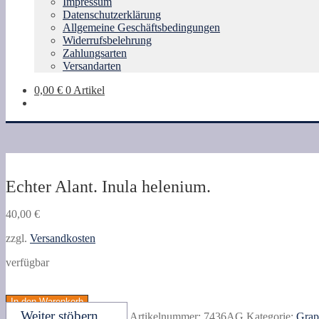
Impressum
Datenschutzerklärung
Allgemeine Geschäftsbedingungen
Widerrufsbelehrung
Zahlungsarten
Versandarten
0,00
€
0 Artikel
Echter Alant. Inula helenium.
40,00
€
zzgl.
Versandkosten
verfügbar
Echter
Alant.
In den Warenkorb
Inula
Weiter stöbern ...
Artikelnummer:
7436AG
Kategorie:
Grap