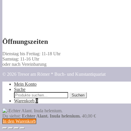
Öffnungszeiten
Dienstag bis Freitag: 11-18 Uhr
Samstag: 11-16 Uhr
oder nach Vereinbarung
© 2026 Tresor am Römer * Buch- und Kunstantiquariat
Mein Konto
Suche
Suche
Suchen
nach:
Warenkorb
0
Du siehst:
Echter Alant. Inula helenium.
40,00
€
In den Warenkorb