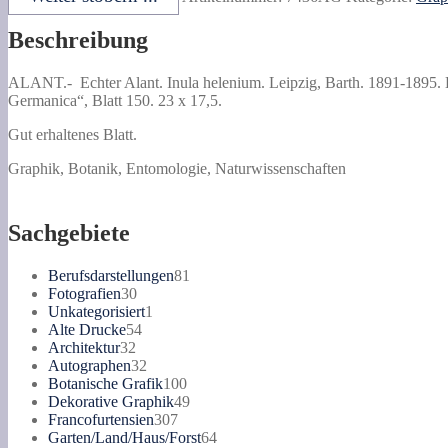
helenium.
Menge
Beschreibung
ALANT.-
Echter Alant. Inula helenium.
Leipzig, Barth. 1891-1895. 
Germanica“, Blatt 150. 23 x 17,5.
Gut erhaltenes Blatt.
Graphik, Botanik, Entomologie, Naturwissenschaften
Sachgebiete
81
Berufsdarstellungen
81
30
Produkte
Fotografien
30
Produkte
1
Unkategorisiert
1
54
Produkt
Alte Drucke
54
32
Produkte
Architektur
32
Produkte
32
Autographen
32
Produkte
100
Botanische Grafik
100
Produkte
49
Dekorative Graphik
49
307
Produkte
Francofurtensien
307
Produkte
64
Garten/Land/Haus/Forst
64