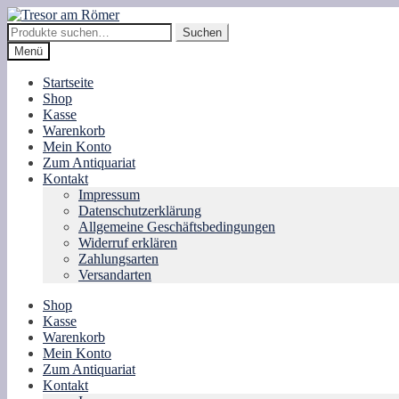
Zur
Zum
Navigation
Inhalt
Suche
Suchen
springen
springen
nach:
Menü
Startseite
Shop
Kasse
Warenkorb
Mein Konto
Zum Antiquariat
Kontakt
Impressum
Datenschutzerklärung
Allgemeine Geschäftsbedingungen
Widerruf erklären
Zahlungsarten
Versandarten
Shop
Kasse
Warenkorb
Mein Konto
Zum Antiquariat
Kontakt