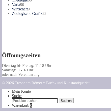
Theologie
66
90
Produkte
Varia
90
Produkte
9
Wirtschaft
9
Produkte
22
Zoologische Grafik
22
Produkte
Öffnungszeiten
Dienstag bis Freitag: 11-18 Uhr
Samstag: 11-16 Uhr
oder nach Vereinbarung
© 2026 Tresor am Römer * Buch- und Kunstantiquariat
Mein Konto
Suche
Suche
Suchen
nach:
Warenkorb
0