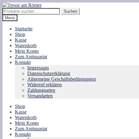
Zur
Zum
Navigation
Inhalt
Suche
Suchen
springen
springen
nach:
Menü
Startseite
Shop
Kasse
Warenkorb
Mein Konto
Zum Antiquariat
Kontakt
Impressum
Datenschutzerklärung
Allgemeine Geschäftsbedingungen
Widerruf erklären
Zahlungsarten
Versandarten
Shop
Kasse
Warenkorb
Mein Konto
Zum Antiquariat
Kontakt