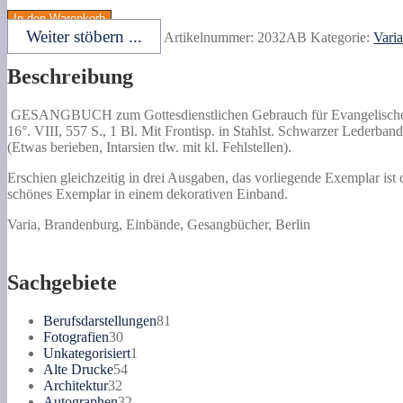
zum
In den Warenkorb
Gottesdienstlichen
Weiter stöbern ...
Artikelnummer:
2032AB
Kategorie:
Varia
Gebrauch
für
Beschreibung
Evangelische
Gemeinden.
Mit
GESANGBUCH zum Gottesdienstlichen Gebrauch für Evangelisch
Genehmigung
16°. VIII, 557 S., 1 Bl. Mit Frontisp. in Stahlst. Schwarzer Lederband
des
(Etwas berieben, Intarsien tlw. mit kl. Fehlstellen).
Königlichen
Konsistoriums
Erschien gleichzeitig in drei Ausgaben, das vorliegende Exemplar ist 
der
schönes Exemplar in einem dekorativen Einband.
Provinz
Varia, Brandenburg, Einbände, Gesangbücher, Berlin
Brandenburg.
Menge
Sachgebiete
81
Berufsdarstellungen
81
30
Produkte
Fotografien
30
Produkte
1
Unkategorisiert
1
54
Produkt
Alte Drucke
54
32
Produkte
Architektur
32
Produkte
32
Autographen
32