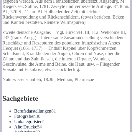
für
gegeben werden. Aus dem Französischen übersetzt. Augsburg, M.
den
Riegers sel. Söhne, 1781. Zweyte und verbesserte Auflage. 8°. 8 nn.
Bürger
Bl., 570 S., 11 nn. Bl. Halbleder der Zeit mit leichter
und
Rückenvergoldung und Rückenschildern, (etwas berieben, Ecken
Landmann,
und Kanten bestoßen, kleinere Wurmspuren).
in
welchem
Zweite deutsche Ausgabe. – Vgl. Hirsch/H. III, 112; Wellcome III,
leichte
232 (franz. Ausg.) – Interessante Zusammenstellung verschiedener
und
Ratschläge und Rezepturen des populären französischen Arztes
bewährte
Hecquet (1661-1737). – Enthält Kapitel über Kopfschmerzen,
Mittel,
Schlafsucht, Krankheiten der Augen, Ohren und Nase, über die
die
Zähne und das Zahnfleisch, die inneren Organe, Wunden,
sowohl
Geschwulste, die Arme und Beine, die Haut, usw. – Fliegender
innerliche
Vorsatz mit Eckabriss, etwas stockfleckig.
als
Naturwissenschaften, 18.Jh., Medizin, Pharmazie
äußerliche
Krankheiten
und
Gebrechen
Sachgebiete
des
menschlichen
81
Berufsdarstellungen
81
Leibes
30
Produkte
Fotografien
30
sicher
Produkte
1
Unkategorisiert
1
und
54
Produkt
Alte Drucke
54
geschwind
32
Produkte