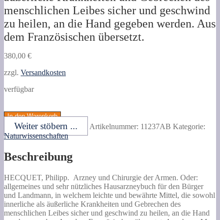
menschlichen Leibes sicher und geschwind
zu heilen, an die Hand gegeben werden. Aus
dem Französischen übersetzt.
380,00
€
zzgl.
Versandkosten
verfügbar
HECQUET,
Philipp.
In den Warenkorb
Arzney
Weiter stöbern ...
Artikelnummer:
11237AB
Kategorie:
und
Naturwissenschaften
Chirurgie
der
Beschreibung
Armen.
Oder:
allgemeines
HECQUET, Philipp.
Arzney und Chirurgie der Armen.
Oder:
und
allgemeines und sehr nützliches Hausarzneybuch für den Bürger
sehr
und Landmann, in welchem leichte und bewährte Mittel, die sowohl
nützliches
innerliche als äußerliche Krankheiten und Gebrechen des
Hausarzneybuch
menschlichen Leibes sicher und geschwind zu heilen, an die Hand