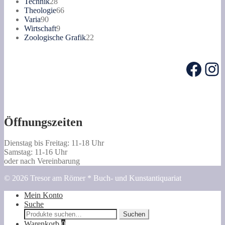
28
Produkte
Technik
28
Produkte
66
Theologie
66
90
Produkte
Varia
90
Produkte
9
Wirtschaft
9
Produkte
22
Zoologische Grafik
22
Produkte
Face
In
Öffnungszeiten
Dienstag bis Freitag: 11-18 Uhr
Samstag: 11-16 Uhr
oder nach Vereinbarung
© 2026 Tresor am Römer * Buch- und Kunstantiquariat
Mein Konto
Suche
Suche
Suchen
nach:
Warenkorb
0