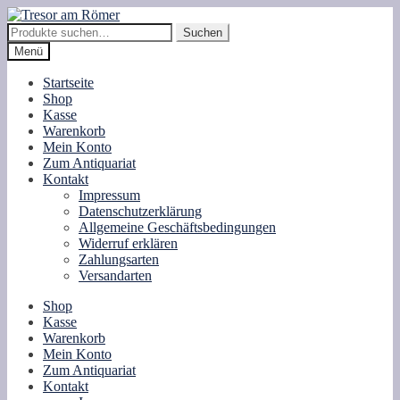
Zur
Zum
Navigation
Inhalt
Suche
Suchen
springen
springen
nach:
Menü
Startseite
Shop
Kasse
Warenkorb
Mein Konto
Zum Antiquariat
Kontakt
Impressum
Datenschutzerklärung
Allgemeine Geschäftsbedingungen
Widerruf erklären
Zahlungsarten
Versandarten
Shop
Kasse
Warenkorb
Mein Konto
Zum Antiquariat
Kontakt