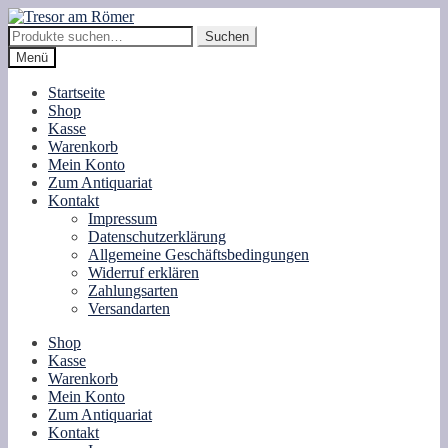
Zur
Zum
Navigation
Inhalt
Suche
Suchen
springen
springen
nach:
Menü
Startseite
Shop
Kasse
Warenkorb
Mein Konto
Zum Antiquariat
Kontakt
Impressum
Datenschutzerklärung
Allgemeine Geschäftsbedingungen
Widerruf erklären
Zahlungsarten
Versandarten
Shop
Kasse
Warenkorb
Mein Konto
Zum Antiquariat
Kontakt