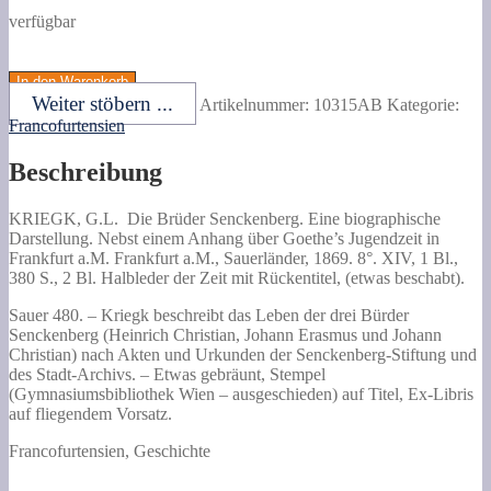
verfügbar
KRIEGK,
G.L.
In den Warenkorb
Die
Weiter stöbern ...
Artikelnummer:
10315AB
Kategorie:
Brüder
Francofurtensien
Senckenberg.
Eine
Beschreibung
biographische
Darstellung.
Nebst
KRIEGK, G.L.
Die Brüder Senckenberg. Eine biographische
einem
Darstellung.
Nebst einem Anhang über Goethe’s Jugendzeit in
Anhang
Frankfurt a.M. Frankfurt a.M., Sauerländer, 1869. 8°. XIV, 1 Bl.,
über
380 S., 2 Bl. Halbleder der Zeit mit Rückentitel, (etwas beschabt).
Goethe's
Jugendzeit
Sauer 480. – Kriegk beschreibt das Leben der drei Bürder
in
Senckenberg (Heinrich Christian, Johann Erasmus und Johann
Frankfurt
Christian) nach Akten und Urkunden der Senckenberg-Stiftung und
a.M.
des Stadt-Archivs. – Etwas gebräunt, Stempel
Menge
(Gymnasiumsbibliothek Wien – ausgeschieden) auf Titel, Ex-Libris
auf fliegendem Vorsatz.
Francofurtensien, Geschichte