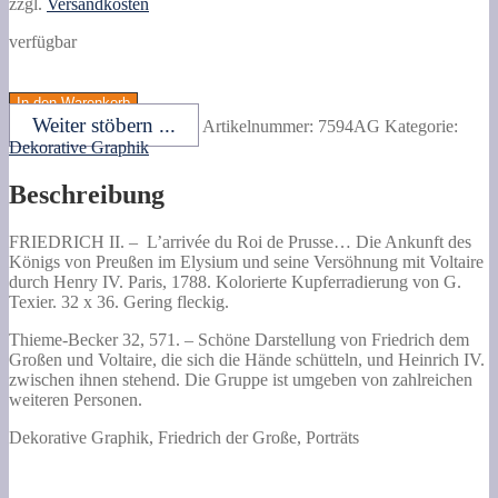
zzgl.
Versandkosten
verfügbar
L'arrivée
du
In den Warenkorb
Roi
Weiter stöbern ...
Artikelnummer:
7594AG
Kategorie:
de
Dekorative Graphik
Prusse...
Die
Beschreibung
Ankunft
des
Königs
FRIEDRICH II. –
L’arrivée du Roi de Prusse… Die Ankunft des
von
Königs von Preußen im Elysium und seine Versöhnung mit Voltaire
Preußen
durch Henry IV.
Paris, 1788. Kolorierte Kupferradierung von G.
im
Texier. 32 x 36. Gering fleckig.
Elysium
und
Thieme-Becker 32, 571. – Schöne Darstellung von Friedrich dem
seine
Großen und Voltaire, die sich die Hände schütteln, und Heinrich IV.
Versöhnung
zwischen ihnen stehend. Die Gruppe ist umgeben von zahlreichen
mit
weiteren Personen.
Voltaire
Dekorative Graphik, Friedrich der Große, Porträts
durch
Henry
IV.