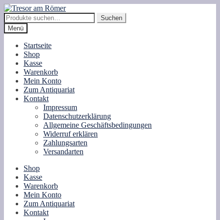
Zur
Zum
Navigation
Inhalt
Suche
Suchen
springen
springen
nach:
Menü
Startseite
Shop
Kasse
Warenkorb
Mein Konto
Zum Antiquariat
Kontakt
Impressum
Datenschutzerklärung
Allgemeine Geschäftsbedingungen
Widerruf erklären
Zahlungsarten
Versandarten
Shop
Kasse
Warenkorb
Mein Konto
Zum Antiquariat
Kontakt