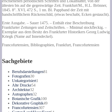
Stipendien,
erschienenen periodischen Schriften und Lokalblätter, von der
Wittwen
ältesten bis auf die gegenwärtige Zeit. Frankfurt/M., H.L. Brönner,
u.
1845. 8°. XVI, 472 S., 1 nn. Bl. Pappband der Zeit mit
Waisen-,
handschriftlichem Rückenschild, (etwas beschabt, Ecken gestaucht).
Hülfs-
und
Erste Ausgabe. – Sauer 1475. – Enthält eine Beschreibung
Sparkassen,
Frankfurter Zeitungen und Zeitschriften. – Minimal stockfleckig. –
Vereine,
Exemplar aus dem Besitz des Frankfurter Historikers Georg Ludwig
Schulen
Kriegk (Name auf Innendeckel).
u.a.
Francofurtensien, Bibliographien, Frankfurt, Francofurtensien
nebst
einem
geschichtlichen
Ueberblick
Sachgebiete
der
in
81
Berufsdarstellungen
81
dieser
30
Produkte
Fotografien
30
Stadt
Produkte
1
Unkategorisiert
1
erschienenen
54
Produkt
Alte Drucke
54
periodischen
32
Produkte
Architektur
32
Schriften
Produkte
32
Autographen
32
und
Produkte
100
Botanische Grafik
100
Lokalblätter,
Produkte
49
Dekorative Graphik
49
von
307
Produkte
Francofurtensien
307
der
Produkte
64