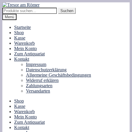
Zur
Zum
Navigation
Inhalt
Suche
Suchen
springen
springen
nach:
Menü
Startseite
Shop
Kasse
Warenkorb
Mein Konto
Zum Antiquariat
Kontakt
Impressum
Datenschutzerklärung
Allgemeine Geschäftsbedingungen
Widerruf erklären
Zahlungsarten
Versandarten
Shop
Kasse
Warenkorb
Mein Konto
Zum Antiquariat
Kontakt