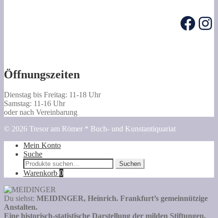
Produkte
Face
In
Öffnungszeiten
Dienstag bis Freitag: 11-18 Uhr
Samstag: 11-16 Uhr
oder nach Vereinbarung
© 2026 Tresor am Römer * Buch- und Kunstantiquariat
Mein Konto
Suche
Suche
Suchen
nach:
Warenkorb
0
Du siehst:
MEIDINGER, Heinrich. Frankfurt’s gemeinnützige
Anstalten.
Eine historisch-statistische Darstellung der milden Stiftungen,