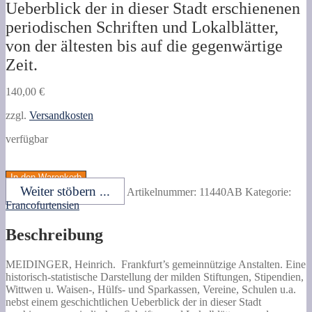
Ueberblick der in dieser Stadt erschienenen
periodischen Schriften und Lokalblätter,
von der ältesten bis auf die gegenwärtige
Zeit.
140,00
€
zzgl.
Versandkosten
verfügbar
MEIDINGER,
Heinrich.
In den Warenkorb
Frankfurt's
Weiter stöbern ...
Artikelnummer:
11440AB
Kategorie:
gemeinnützige
Francofurtensien
Anstalten.
Eine
Beschreibung
historisch-
statistische
Darstellung
MEIDINGER, Heinrich.
Frankfurt’s gemeinnützige Anstalten.
Eine
der
historisch-statistische Darstellung der milden Stiftungen, Stipendien,
milden
Wittwen u. Waisen-, Hülfs- und Sparkassen, Vereine, Schulen u.a.
Stiftungen,
nebst einem geschichtlichen Ueberblick der in dieser Stadt