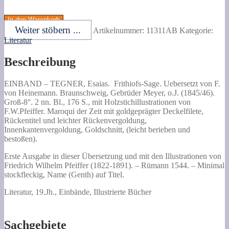
TEGNER,
Esaias.
In den Warenkorb
Frithiofs-
Weiter stöbern ...
Artikelnummer:
11311AB
Kategorie:
Sage.
Literatur
Uebersetzt
von
Beschreibung
F.
von
Heinemann.
EINBAND –
TEGNER, Esaias.
Frithiofs-Sage.
Uebersetzt von F.
Menge
von Heinemann. Braunschweig, Gebrüder Meyer, o.J. (1845/46).
Groß-8°. 2 nn. Bl., 176 S., mit Holzstichillustrationen von
F.W.Pfeiffer. Maroqui der Zeit mit goldgeprägter Deckelfilete,
Rückentitel und leichter Rückenvergoldung,
Innenkantenvergoldung, Goldschnitt, (leicht berieben und
bestoßen).
Erste Ausgabe in dieser Übersetzung und mit den Illustrationen von
Friedrich Wilhelm Pfeiffer (1822-1891). – Rümann 1544. – Minimal
stockfleckig, Name (Genth) auf Titel.
Literatur, 19.Jh., Einbände, Illustrierte Bücher
Sachgebiete