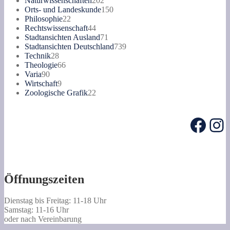
Naturwissenschaften
202
Produkte
150
Orts- und Landeskunde
150
22
Produkte
Philosophie
22
Produkte
44
Rechtswissenschaft
44
Produkte
71
Stadtansichten Ausland
71
Produkte
739
Stadtansichten Deutschland
739
28
Produkte
Technik
28
Produkte
66
Theologie
66
90
Produkte
Varia
90
Produkte
9
Wirtschaft
9
Produkte
22
Zoologische Grafik
22
Produkte
Face
In
Öffnungszeiten
Dienstag bis Freitag: 11-18 Uhr
Samstag: 11-16 Uhr
oder nach Vereinbarung