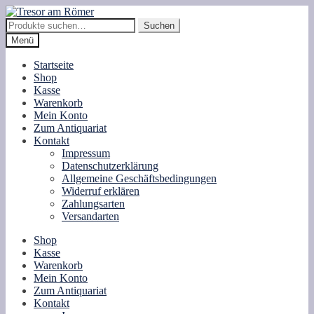
Zur
Zum
Navigation
Inhalt
Suche
Suchen
springen
springen
nach:
Menü
Startseite
Shop
Kasse
Warenkorb
Mein Konto
Zum Antiquariat
Kontakt
Impressum
Datenschutzerklärung
Allgemeine Geschäftsbedingungen
Widerruf erklären
Zahlungsarten
Versandarten
Shop
Kasse
Warenkorb
Mein Konto
Zum Antiquariat
Kontakt