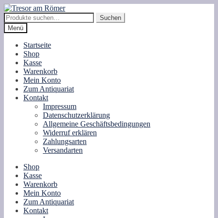
Zur
Zum
Navigation
Inhalt
Suche
Suchen
springen
springen
nach:
Menü
Startseite
Shop
Kasse
Warenkorb
Mein Konto
Zum Antiquariat
Kontakt
Impressum
Datenschutzerklärung
Allgemeine Geschäftsbedingungen
Widerruf erklären
Zahlungsarten
Versandarten
Shop
Kasse
Warenkorb
Mein Konto
Zum Antiquariat
Kontakt