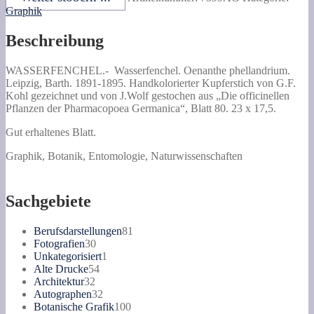
Menge
Graphik
Beschreibung
WASSERFENCHEL.-
Wasserfenchel. Oenanthe phellandrium.
Leipzig, Barth. 1891-1895. Handkolorierter Kupferstich von G.F.
Kohl gezeichnet und von J.Wolf gestochen aus „Die officinellen
Pflanzen der Pharmacopoea Germanica“, Blatt 80. 23 x 17,5.
Gut erhaltenes Blatt.
Graphik, Botanik, Entomologie, Naturwissenschaften
Sachgebiete
81
Berufsdarstellungen
81
30
Produkte
Fotografien
30
Produkte
1
Unkategorisiert
1
54
Produkt
Alte Drucke
54
32
Produkte
Architektur
32
Produkte
32
Autographen
32
Produkte
100
Botanische Grafik
100