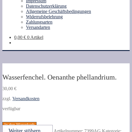
Impressum
Datenschutzerklärung
Allgemeine Geschäftsbedingungen
Widerrufsbelehrung
Zahlungsarten
Versandarten
0,00
€
0 Artikel
Wasserfenchel. Oenanthe phellandrium.
30,00
€
zzgl.
Versandkosten
verfügbar
Wasserfenchel.
Oenanthe
In den Warenkorb
phellandrium.
Weiter stöbern ...
Artikelnummer:
7399AG
Kategorie: