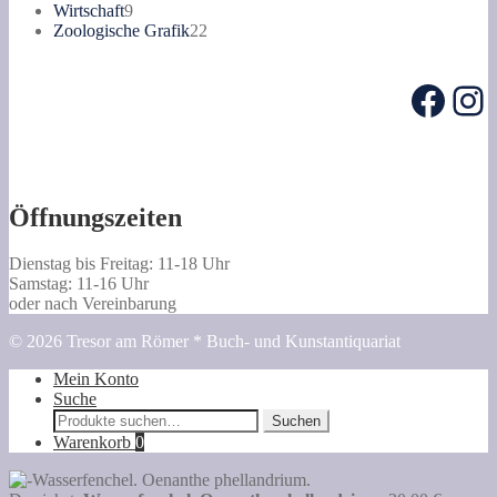
Produkte
9
Wirtschaft
9
Produkte
22
Zoologische Grafik
22
Produkte
Face
In
Öffnungszeiten
Dienstag bis Freitag: 11-18 Uhr
Samstag: 11-16 Uhr
oder nach Vereinbarung
© 2026 Tresor am Römer * Buch- und Kunstantiquariat
Mein Konto
Suche
Suche
Suchen
nach:
Warenkorb
0